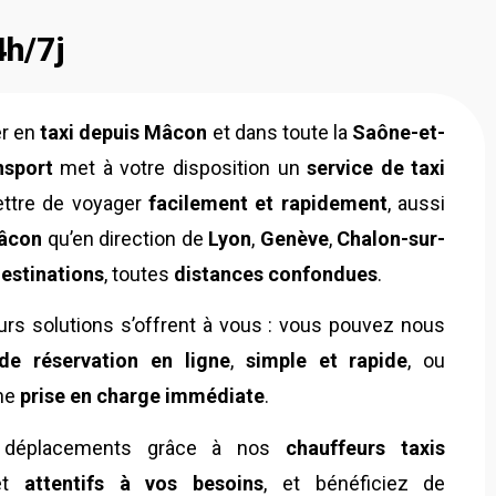
4h/7j
er en
taxi depuis Mâcon
et dans toute la
Saône-et-
nsport
met à votre disposition un
service de taxi
ttre de voyager
facilement et rapidement
, aussi
âcon
qu’en direction de
Lyon
,
Genève
,
Chalon-sur-
estinations
, toutes
distances confondues
.
eurs solutions s’offrent à vous : vous pouvez nous
de réservation en ligne
,
simple et rapide
, ou
ne
prise en charge immédiate
.
s déplacements grâce à nos
chauffeurs taxis
et
attentifs à vos besoins
, et bénéficiez de