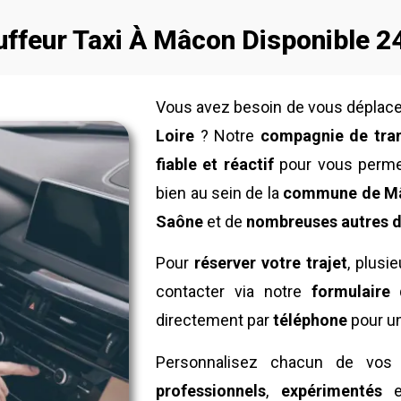
ffeur Taxi À Mâcon Disponible 2
Vous avez besoin de vous déplac
Loire
? Notre
compagnie de tra
fiable et réactif
pour vous perme
bien au sein de la
commune de M
Saône
et de
nombreuses autres d
Pour
réserver votre trajet
, plusi
contacter via notre
formulaire 
directement par
téléphone
pour u
Personnalisez chacun de vo
professionnels
,
expérimentés